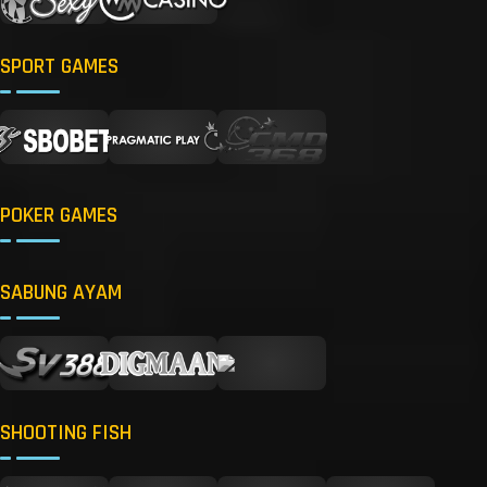
SPORT GAMES
POKER GAMES
SABUNG AYAM
SHOOTING FISH