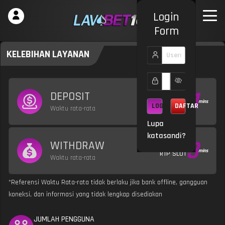
ARCADE
Login
Form
SABUNG
KELEBIHAN LAYANAN
SPORTSBOOK
1
DEPOSIT
LOTTERY
mins
LOGIN
DAFTAR
Waktu rata-rata
Lupa
PROMOSI
katasandi?
3
WITHDRAW
mins
RTP SLOT
Waktu rata-rata
*Referensi Waktu Rata-rata tidak berlaku jika bank offline, gangguan
koneksi, dan informasi yang tidak lengkap disediakan
JUMLAH PENGGUNA