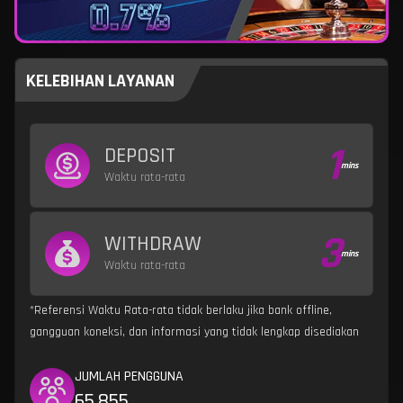
KELEBIHAN LAYANAN
1
DEPOSIT
mins
Waktu rata-rata
3
WITHDRAW
mins
Waktu rata-rata
*Referensi Waktu Rata-rata tidak berlaku jika bank offline,
gangguan koneksi, dan informasi yang tidak lengkap disediakan
JUMLAH PENGGUNA
65.855