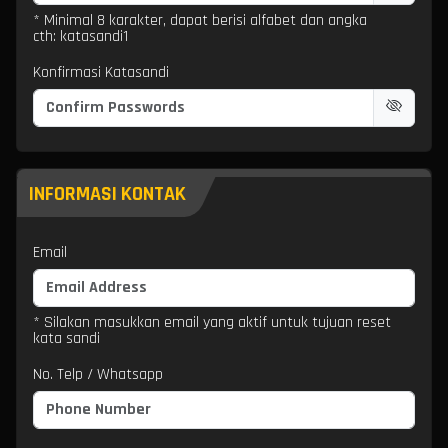
* Minimal 8 karakter, dapat berisi alfabet dan angka
cth: katasandi1
Konfirmasi Katasandi
INFORMASI KONTAK
Email
* Silakan masukkan email yang aktif untuk tujuan reset
kata sandi
No. Telp / Whatsapp