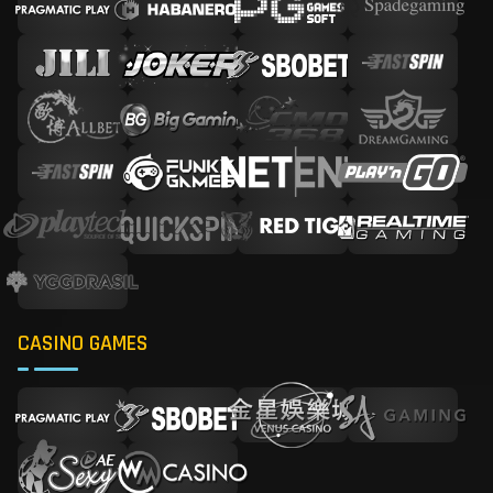
CASINO GAMES