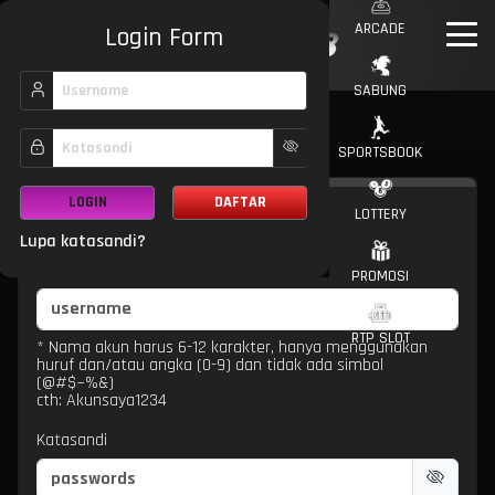
ARCADE
Login Form
SABUNG
DAFTAR AKUN
SPORTSBOOK
RINCIAN AKUN
LOGIN
DAFTAR
LOTTERY
Lupa katasandi?
Nama Pengguna
PROMOSI
RTP SLOT
* Nama akun harus 6-12 karakter, hanya menggunakan
huruf dan/atau angka (0-9) dan tidak ada simbol
(@#$~%&)
cth: Akunsaya1234
Katasandi