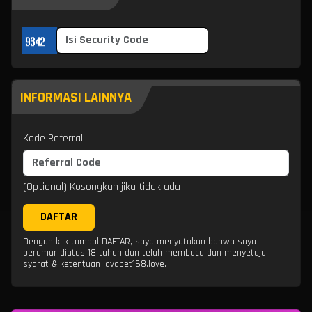
INFORMASI LAINNYA
Kode Referral
(Optional) Kosongkan jika tidak ada
DAFTAR
Dengan klik tombol DAFTAR, saya menyatakan bahwa saya
berumur diatas 18 tahun dan telah membaca dan menyetujui
syarat & ketentuan lavabet168.love.