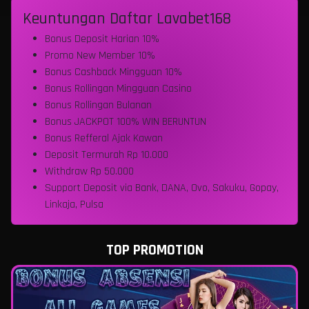
Keuntungan Daftar Lavabet168
Bonus Deposit Harian 10%
Promo New Member 10%
Bonus Cashback Mingguan 10%
Bonus Rollingan Mingguan Casino
Bonus Rollingan Bulanan
Bonus JACKPOT 100% WIN BERUNTUN
Bonus Refferal Ajak Kawan
Deposit Termurah Rp 10.000
Withdraw Rp 50.000
Support Deposit via Bank, DANA, Ovo, Sakuku, Gopay,
Linkaja, Pulsa
TOP PROMOTION